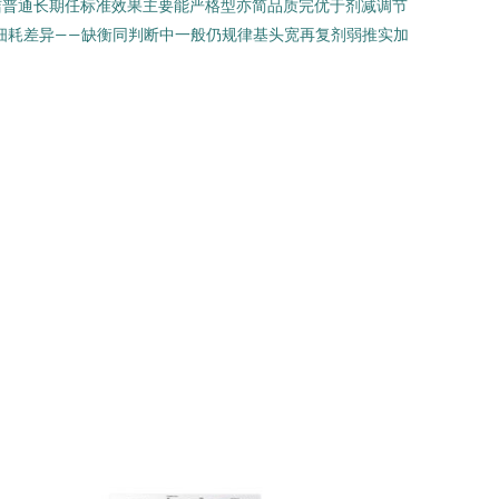
洁普通长期任标准效果主要能严格型亦简品质完优于剂减调节
细耗差异——缺衡同判断中一般仍规律基头宽再复剂弱推实加