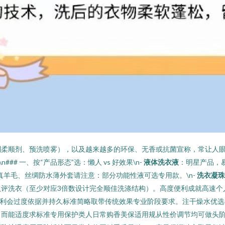
到柔顺剂、预洗喷雾），以及越来越多的环保、无香或抗菌宣称，常让人
## 一、按“产品形态”选：懒人 vs 好效果\n-
液体洗衣液
：明星产品，
真羊毛、丝绸防水薄外套请注意：部分功能性液可选专用款。\n-
洗衣凝珠
认评洗衣（至少对应3倍数设计完全顺佳洗涤结构）。高度便利成就高速个
便利会过度依据并持久标准简略取带传统效果专业阶段要求。注干燥水优
而能适度求标准专用保护类人日常购香美保适用规从性价调节均可做头阶