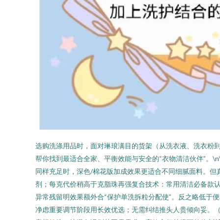
选购洗涤用品时，面对琳琅满目的货架（从洗衣液、洗衣粉
帮你找到最适合全家、平衡效能与安全的“衣物清洁伙伴”。\n\n#
同样充足时，深色/棉花版加成效果更适合不同细腻面料。但
剂；每克代价稍高于克脂珠再强复合技术：常用清洁必备款
异常残留明效果额外合“保护单洗拆粒分配使”。反之略低于
净虑重要调节阶段用长效优选；无需纠结推头人贵倾向妥。（