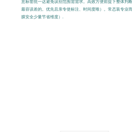
意标签统一达避免误别范围需需求。高效方便前提下整体判
最容误差的。优先且亲专使标注、时间度唯）。常态装专业而
膜安全少量节省维度）.