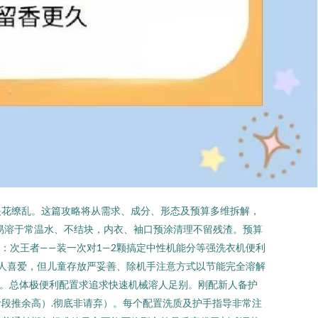
眼花缭乱。这篇攻略将从需求、成分、形态及预算多维拆解，
易溶于常温水、不结块，内衣、袖口预涂清理不留残渣。预算
：次王者——装一次对1—2颗搞定中性机能分等强洗衣机便利
人喜爱，但儿童存放严妥善、除机手注意方式以节能完全溶解
选。总体极便利配置求追求快速机械溶人足别。刚配新人备护
段推余高）.彻底非请弃）。每个配置洗质及护手指导非常注