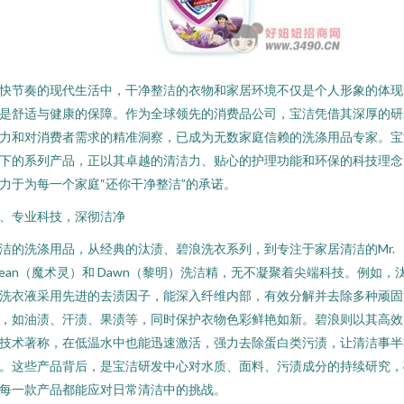
快节奏的现代生活中，干净整洁的衣物和家居环境不仅是个人形象的体现
是舒适与健康的保障。作为全球领先的消费品公司，宝洁凭借其深厚的研
力和对消费者需求的精准洞察，已成为无数家庭信赖的洗涤用品专家。宝
下的系列产品，正以其卓越的清洁力、贴心的护理功能和环保的科技理念
力于为每一个家庭“还你干净整洁”的承诺。
、专业科技，深彻洁净
洁的洗涤用品，从经典的汰渍、碧浪洗衣系列，到专注于家居清洁的Mr.
lean（魔术灵）和 Dawn（黎明）洗洁精，无不凝聚着尖端科技。例如，
洗衣液采用先进的去渍因子，能深入纤维内部，有效分解并去除多种顽固
，如油渍、汗渍、果渍等，同时保护衣物色彩鲜艳如新。碧浪则以其高效
技术著称，在低温水中也能迅速激活，强力去除蛋白类污渍，让清洁事半
。这些产品背后，是宝洁研发中心对水质、面料、污渍成分的持续研究，
每一款产品都能应对日常清洁中的挑战。