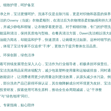
、细致护理，呵护备至
净之外，宝洁更懂呵护。洗涤不仅是去除污垢，更是对织物和器皿的保养
洁的 Downy（当妮）衣物柔顺剂，在清洁后为衣物增添柔软触感和持久
，并减少静电和褶皱，让衣物穿着更舒适。对于精细织物，专门的护理洗
能温和清洁，保持其质地与型格。在餐具清洁方面，Dawn洗洁精以强大
油能力闻名，却能温和护手，快速漂清，让碗碟光洁如新。这种对细节的
，体现了宝洁专家不仅追求“干净”，更致力于提升整体生活品质。
、环保创新，绿色洁净
着可持续发展理念深入人心，宝洁作为行业领导者，积极承担环保责任。
宝洁洗涤用品采用浓缩配方，减少包装塑料使用量和运输碳排放，同时通
效能设计，让消费者用更少的用量达到更佳效果，从源头减少水污染。例
，部分洗衣产品已获得环保认证，其生物降解成分对环境更为友好。宝洁
投资研发，探索使用可再生原料，推动全生命周期减碳，让“干净整
”与“绿色地球”同行。
、专家指南，贴心陪伴